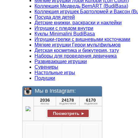
Мягкие игрушки Лори Колори (Lori Colori)
Коллекция Медведь BernART (BudiBasa)
Коллекция игрушек Бартоломей и Ваксон (B
Посуда для детей
Детские книжки, раскраски и наклейки
Игрушки с пледом внутри
Куклы Minimalini BudiBasa
Игрушки-грелки с вишневыми косточками
Мягкие игрушки Герои мультфильмов
Детская косметика и бижутерия, тату
Наборы для проведения девичника
Развивающие игрушки
Сувениры
Настольные игры
Подушки