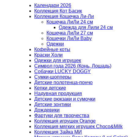
Календари 2026
Коллекция Кот Басик
Коллекция Кошечка Ли-Ли
Кошечка ЛиЛи 24 см
Одежда для Лили 24 см
Кошечка ЛиЛи 27 см
Кошечки ЛиЛи Baby
Одежки
Кофейные коты
Краски Холи
Одежки для игрушек
Символ года 2026 (Конь, Лошадь)
Собачки LUCKY DOGGY
Сумки-шопперы
Детские полотенца-пончо
Кепки детские
Надувная продукция
Детские рюкзаки и сумочки
Детские зонтики
Дождевики
Фартуки для творчества
Коллекция игрушек Orange
Коллекция мягких игрушек Choco&Milk
Коллекция Зайка МИ