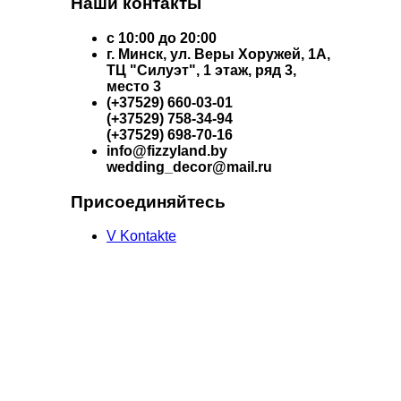
Наши контакты
с 10:00 до 20:00
г. Минск, ул. Веры Хоружей, 1А,
ТЦ "Силуэт", 1 этаж, ряд 3,
место 3
(+37529) 660-03-01
(+37529) 758-34-94
(+37529) 698-70-16
info@fizzyland.by
wedding_decor@mail.ru
Присоединяйтесь
V Kontakte
ИП Пилецкая Светлана
Владимировна
УНП 190899227
Юридический адрес: Калиновского, 52,
кв. 106.
Свидетельство о гос.регистрации
№190899227, зарегистрирована
решением МГИК от 27.11.2008г
№0134089