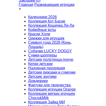
Закладки (0)
Главная
Развивающие игрушки
×
Календари 2026
Коллекция Кот Басик
Коллекция Кошечка Ли-Ли
Кофейные коты
Краски Холи
Одежки для игрушек
Символ года 2026 (Конь,
Лошадь)
Собачки LUCKY DOGGY
Сумки-шопперы
Детские полотенца-пончо
Кепки детские
Надувная продукция
Детские рюкзаки и сумочки
Детские зонтики
Дождевики
Фартуки для творчества
Коллекция игрушек Orange
Коллекция мягких игрушек
Choco&Milk
Коллекция Зайка МИ