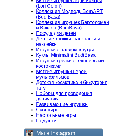
Мягкие игрушки Лори Колори
(Lori Colori)
Коллекция Медведь BernART
(BudiBasa)
Коллекция игрушек Бартоломей
и Ваксон (BudiBasa)
Посуда для детей
Детские книжки, раскраски и
наклейки
Игрушки с пледом внутри
Куклы Minimalini BudiBasa
Игрушки-грелки с вишневыми
косточками
Мягкие игрушки Герои
мультфильмов
Детская косметика и бижутерия,
тату
Наборы для проведения
девичника
Развивающие игрушки
Сувениры
Настольные игры
Подушки