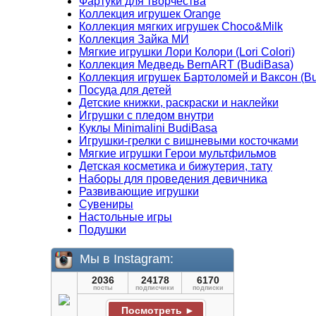
Фартуки для творчества
Коллекция игрушек Orange
Коллекция мягких игрушек Choco&Milk
Коллекция Зайка МИ
Мягкие игрушки Лори Колори (Lori Colori)
Коллекция Медведь BernART (BudiBasa)
Коллекция игрушек Бартоломей и Ваксон (B
Посуда для детей
Детские книжки, раскраски и наклейки
Игрушки с пледом внутри
Куклы Minimalini BudiBasa
Игрушки-грелки с вишневыми косточками
Мягкие игрушки Герои мультфильмов
Детская косметика и бижутерия, тату
Наборы для проведения девичника
Развивающие игрушки
Сувениры
Настольные игры
Подушки