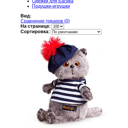
Одежки для Басика
Подушки-игрушки
Вид:
Сравнение товаров (0)
На странице:
Сортировка: