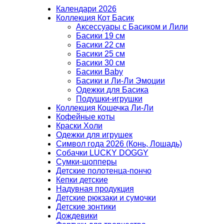
Календари 2026
Коллекция Кот Басик
Аксессуары с Басиком и Лили
Басики 19 см
Басики 22 см
Басики 25 см
Басики 30 см
Басики Baby
Басики и Ли-Ли Эмоции
Одежки для Басика
Подушки-игрушки
Коллекция Кошечка Ли-Ли
Кофейные коты
Краски Холи
Одежки для игрушек
Символ года 2026 (Конь, Лошадь)
Собачки LUCKY DOGGY
Сумки-шопперы
Детские полотенца-пончо
Кепки детские
Надувная продукция
Детские рюкзаки и сумочки
Детские зонтики
Дождевики