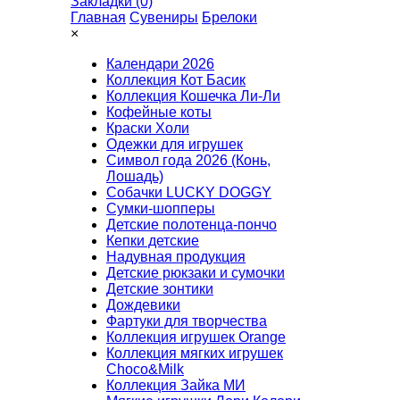
Закладки (0)
Главная
Сувениры
Брелоки
×
Календари 2026
Коллекция Кот Басик
Коллекция Кошечка Ли-Ли
Кофейные коты
Краски Холи
Одежки для игрушек
Символ года 2026 (Конь,
Лошадь)
Собачки LUCKY DOGGY
Сумки-шопперы
Детские полотенца-пончо
Кепки детские
Надувная продукция
Детские рюкзаки и сумочки
Детские зонтики
Дождевики
Фартуки для творчества
Коллекция игрушек Orange
Коллекция мягких игрушек
Choco&Milk
Коллекция Зайка МИ