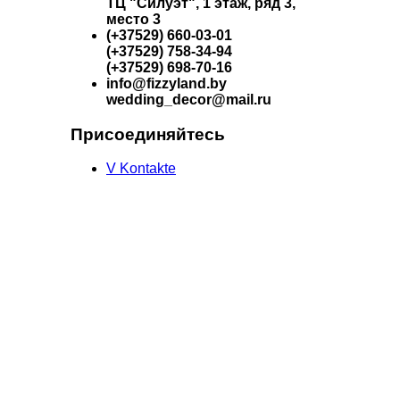
ТЦ "Силуэт", 1 этаж, ряд 3,
место 3
(+37529) 660-03-01
(+37529) 758-34-94
(+37529) 698-70-16
info@fizzyland.by
wedding_decor@mail.ru
Присоединяйтесь
V Kontakte
ИП Пилецкая Светлана
Владимировна
УНП 190899227
Юридический адрес: Калиновского, 52,
кв. 106.
Свидетельство о гос.регистрации
№190899227, зарегистрирована
решением МГИК от 27.11.2008г
№0134089
Дата регистрации сайта в торговом
реестре 6.02.2015 г. (регистрационный
номер 193271)