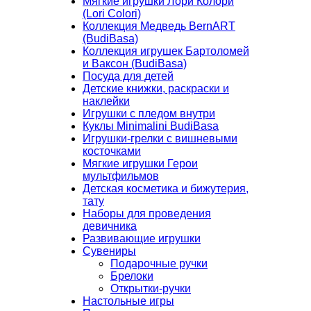
Мягкие игрушки Лори Колори
(Lori Colori)
Коллекция Медведь BernART
(BudiBasa)
Коллекция игрушек Бартоломей
и Ваксон (BudiBasa)
Посуда для детей
Детские книжки, раскраски и
наклейки
Игрушки с пледом внутри
Куклы Minimalini BudiBasa
Игрушки-грелки с вишневыми
косточками
Мягкие игрушки Герои
мультфильмов
Детская косметика и бижутерия,
тату
Наборы для проведения
девичника
Развивающие игрушки
Сувениры
Подарочные ручки
Брелоки
Открытки-ручки
Настольные игры