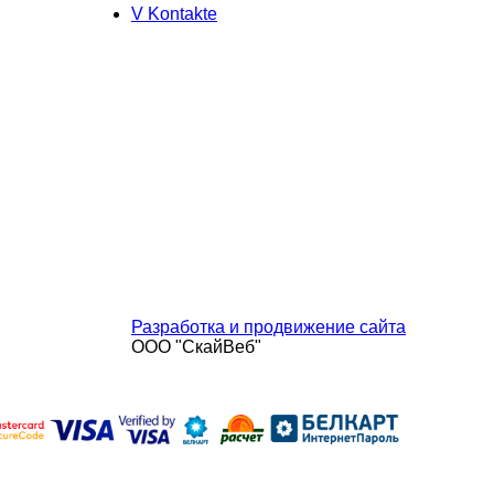
V Kontakte
ИП Пилецкая Светлана
Владимировна
УНП 190899227
Юридический адрес: Калиновского, 52,
кв. 106.
Свидетельство о гос.регистрации
№190899227, зарегистрирована
решением МГИК от 27.11.2008г
№0134089
Дата регистрации сайта в торговом
реестре 6.02.2015 г. (регистрационный
номер 193271)
Разработка и продвижение сайта
ООО "СкайВеб"