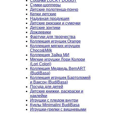
Собачки LUCKY DOGGY
Сумки-шопперы
Детские полотенца-пончо
Кепки детские
Надувная продукция
Детские рюкзаки и сумочки
Детские зонтики
Дождевики
Фартуки для творчества
Коллекция игрушек Orange
Коллекция мягких игрушек
Choco&Milk
Коллекция Зайка МИ
Мягкие игрушки Лори Колори
(Lori Colori)
Коллекция Медведь BernART
(BudiBasa)
Коллекция игрушек Бартоломей
и Ваксон (BudiBasa)
Посуда для детей
Детские книжки, раскраски и
наклейки
Игрушки с пледом внутри
Куклы Minimalini BudiBasa
Игрушки-грелки с вишневыми